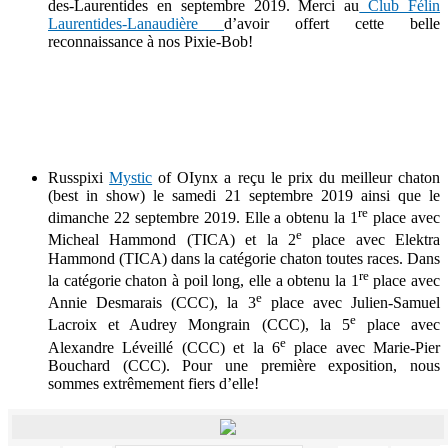
des-Laurentides en septembre 2019. Merci au
Club Félin
Laurentides-Lanaudière
d’avoir offert cette belle
reconnaissance à nos Pixie-Bob!
Russpixi
Mystic
of OIynx
a reçu le prix du meilleur chaton
(best in show) le samedi 21 septembre 2019 ainsi que le
re
dimanche 22 septembre 2019. Elle a obtenu la 1
place avec
e
Micheal Hammond (TICA) et la 2
place avec Elektra
Hammond (TICA) dans la catégorie chaton toutes races. Dans
re
la catégorie chaton à poil long, elle a obtenu la 1
place avec
e
Annie Desmarais (CCC), la 3
place avec Julien-Samuel
e
Lacroix et Audrey Mongrain (CCC), la 5
place avec
e
Alexandre Léveillé (CCC) et la 6
place avec Marie-Pier
Bouchard (CCC). Pour une première exposition, nous
sommes extrêmement fiers d’elle!