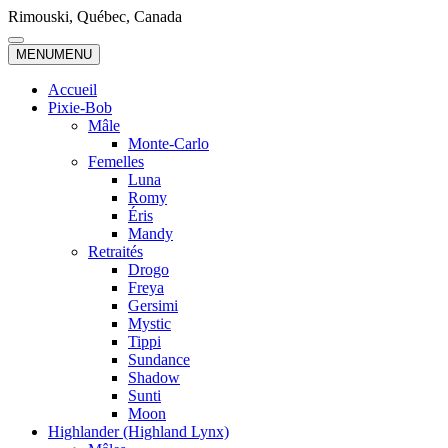
Skip
Rimouski, Québec, Canada
to
content
MENU
MENU
Accueil
Pixie-Bob
Mâle
Monte-Carlo
Femelles
Luna
Romy
Éris
Mandy
Retraités
Drogo
Freya
Gersimi
Mystic
Tippi
Sundance
Shadow
Sunti
Moon
Highlander (Highland Lynx)