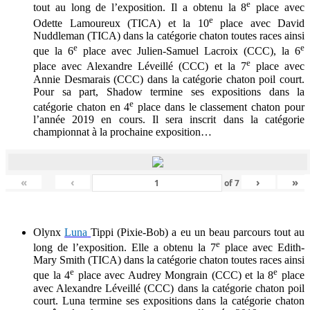
e
tout au long de l’exposition. Il a obtenu la 8
place avec
e
Odette Lamoureux (TICA) et la 10
place avec David
Nuddleman (TICA) dans la catégorie chaton toutes races ainsi
e
e
que la 6
place avec Julien-Samuel Lacroix (CCC), la 6
e
place avec Alexandre Léveillé (CCC) et la 7
place avec
Annie Desmarais (CCC) dans la catégorie chaton poil court.
Pour sa part, Shadow termine ses expositions dans la
e
catégorie chaton en 4
place dans le classement chaton pour
l’année 2019 en cours. Il sera inscrit dans la catégorie
championnat à la prochaine exposition…
«
‹
›
»
of
7
Olynx
Luna
Tippi (Pixie-Bob) a eu un beau parcours tout au
e
long de l’exposition. Elle a obtenu la 7
place avec Edith-
Mary Smith (TICA) dans la catégorie chaton toutes races ainsi
e
e
que la 4
place avec Audrey Mongrain (CCC) et la 8
place
avec Alexandre Léveillé (CCC) dans la catégorie chaton poil
court. Luna termine ses expositions dans la catégorie chaton