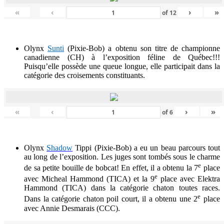
«
‹
›
»
of
12
Olynx
Sunti
(Pixie-Bob) a obtenu son titre de championne
canadienne (CH) à l’exposition féline de Québec!!!
Puisqu’elle possède une queue longue, elle participait dans la
catégorie des croisements constituants.
«
‹
›
»
of
6
Olynx
Shadow
Tippi (Pixie-Bob) a eu un beau parcours tout
au long de l’exposition. Les juges sont tombés sous le charme
e
de sa petite bouille de bobcat! En effet, il a obtenu la 7
place
e
avec Micheal Hammond (TICA) et la 9
place avec Elektra
Hammond (TICA) dans la catégorie chaton toutes races.
e
Dans
la catégorie chaton poil court, il a obtenu
une 2
place
avec Annie Desmarais (CCC).