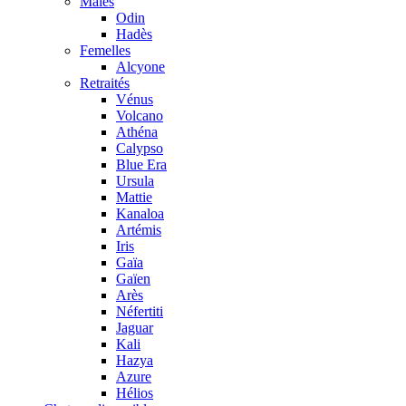
Mâles
Odin
Hadès
Femelles
Alcyone
Retraités
Vénus
Volcano
Athéna
Calypso
Blue Era
Ursula
Mattie
Kanaloa
Artémis
Iris
Gaïa
Gaïen
Arès
Néfertiti
Jaguar
Kali
Hazya
Azure
Hélios