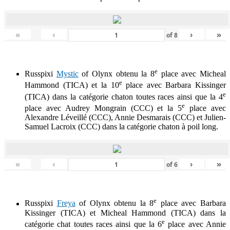
«
‹
›
»
of
8
e
Russpixi
Mystic
of Olynx obtenu la 8
place avec Micheal
e
Hammond (TICA) et la 10
place avec Barbara Kissinger
e
(TICA) dans la catégorie chaton toutes races ainsi que la 4
e
place avec Audrey Mongrain (CCC) et la 5
place avec
Alexandre Léveillé (CCC), Annie Desmarais (CCC) et Julien-
Samuel Lacroix (CCC) dans la catégorie chaton à poil long.
«
‹
›
»
of
6
e
Russpixi
Freya
of Olynx obtenu la 8
place avec Barbara
Kissinger (TICA) et Micheal Hammond (TICA) dans la
e
catégorie chat toutes races ainsi que la 6
place avec Annie