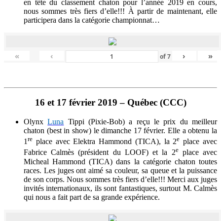
en tête du classement chaton pour l’année 2019 en cours,
nous sommes très fiers d’elle!!! À partir de maintenant, elle
participera dans la catégorie championnat…
«
‹
›
»
of
7
16 et 17 février 2019 – Québec (CCC)
Olynx
Luna
Tippi (Pixie-Bob) a reçu le prix du meilleur
chaton (best in show) le dimanche 17 février. Elle a obtenu la
re
e
1
place avec Elektra Hammond (TICA), la 2
place avec
e
Fabrice Calmès (président du LOOF) et la 2
place avec
Micheal Hammond (TICA) dans la catégorie chaton toutes
races. Les juges ont aimé sa couleur, sa queue et la puissance
de son corps. Nous sommes très fiers d’elle!!! Merci aux juges
invités internationaux, ils sont fantastiques, surtout M. Calmès
qui nous a fait part de sa grande expérience.