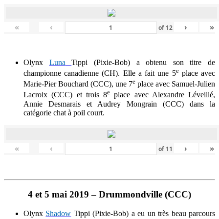
«
‹
›
»
of
12
Olynx
Luna
Tippi (Pixie-Bob) a obtenu son titre de
e
championne canadienne (CH). Elle a fait une 5
place avec
e
Marie-Pier Bouchard (CCC), une 7
place avec Samuel-Julien
e
Lacroix (CCC) et trois 8
place avec Alexandre Léveillé,
Annie Desmarais et Audrey Mongrain (CCC) dans la
catégorie chat à poil court.
«
‹
›
»
of
11
4
et 5 mai 2019 – Drummondville (CCC)
Olynx
Shadow
Tippi (Pixie-Bob) a eu un très beau parcours