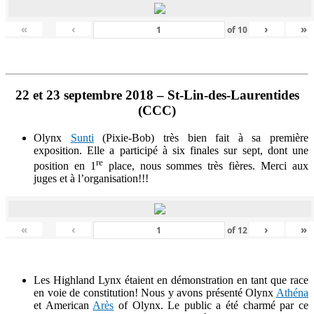
«
‹
›
»
of
10
22 et 23 septembre 2018 – St-Lin-des-Laurentides
(CCC)
Olynx
Sunti
(Pixie-Bob) très bien fait à sa première
exposition. Elle a participé à six finales sur sept, dont une
re
position en 1
place, nous sommes très fières. Merci aux
juges et à l’organisation!!!
«
‹
›
»
of
12
Les Highland Lynx étaient en démonstration en tant que race
en voie de constitution! Nous y avons présenté Olynx
Athéna
et American
Arès
of Olynx. Le public a été charmé par ce