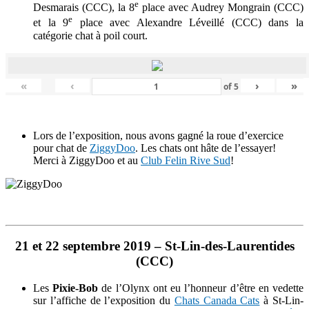
e
Desmarais (CCC), la 8
place avec Audrey Mongrain (CCC)
e
et la 9
place avec Alexandre Léveillé (CCC) dans la
catégorie chat à poil court.
«
‹
›
»
of
5
Lors de l’exposition, nous avons gagné la roue d’exercice
pour chat de
ZiggyDoo
. Les chats ont hâte de l’essayer!
Merci à ZiggyDoo et au
Club Felin Rive Sud
!
21 et 22 septembre 2019 –
St-Lin-des-Laurentides
(CCC)
Les
Pixie-Bob
de l’Olynx ont eu l’honneur d’être en vedette
sur l’affiche de l’exposition du
Chats Canada Cats
à St-Lin-