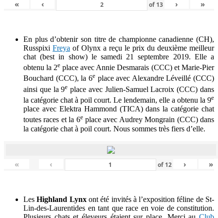
«
‹
›
»
of
13
En plus d’obtenir son titre de championne canadienne (CH),
Russpixi
Freya
of Olynx a reçu le prix du deuxième meilleur
chat (best in show) le samedi 21 septembre 2019. Elle a
e
obtenu la 2
place avec Annie Desmarais (CCC) et Marie-Pier
e
Bouchard (CCC), la 6
place avec Alexandre Léveillé (CCC)
e
ainsi que la 9
place avec Julien-Samuel Lacroix (CCC) dans
e
la catégorie chat à poil court. Le lendemain, elle a obtenu la 9
place avec Elektra Hammond (TICA) dans la catégorie chat
e
toutes races et la 6
place avec Audrey Mongrain (CCC) dans
la catégorie chat à poil court. Nous sommes très fiers d’elle.
«
‹
›
»
of
12
Les
Highland Lynx
ont été invités à l’exposition féline de St-
Lin-des-Laurentides en tant que race en voie de constitution.
Plusieurs chats et éleveurs étaient sur place. Merci au
Club