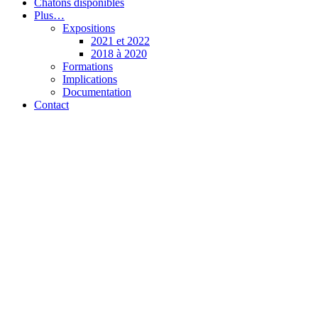
Chatons disponibles
Plus…
Expositions
2021 et 2022
2018 à 2020
Formations
Implications
Documentation
Contact
Chatterie de l’Olynx
Pixie-Bob et Highlander (Highland Lynx)