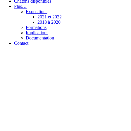
Chatons disponibles
Plus…
Expositions
2021 et 2022
2018 à 2020
Formations
Implications
Documentation
Contact
Chatterie de l’Olynx
Pixie-Bob et Highlander (Highland Lynx)