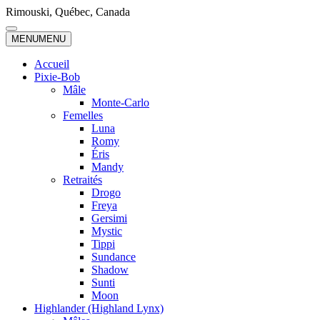
Skip
Rimouski, Québec, Canada
to
content
MENU
MENU
Accueil
Pixie-Bob
Mâle
Monte-Carlo
Femelles
Luna
Romy
Éris
Mandy
Retraités
Drogo
Freya
Gersimi
Mystic
Tippi
Sundance
Shadow
Sunti
Moon
Highlander (Highland Lynx)