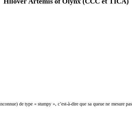
Hllover Artémis of Olynx (CCC et TICA)
on inconnue) de type « stumpy », c’est-à-dire que sa queue ne mesure pa