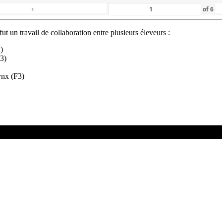
‹
of
6
fut un travail de collaboration entre plusieurs éleveurs
:
)
3)
ynx (F3)