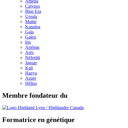
Athéna
Calypso
Blue Era
Ursula
Mattie
Kanaloa
Gaïa
Gaïen
Iris
Artémis
Arès
Néfertiti
Jaguar
Kali
Hazya
Azure
Hélios
Membre fondateur du
Formatrice en génétique