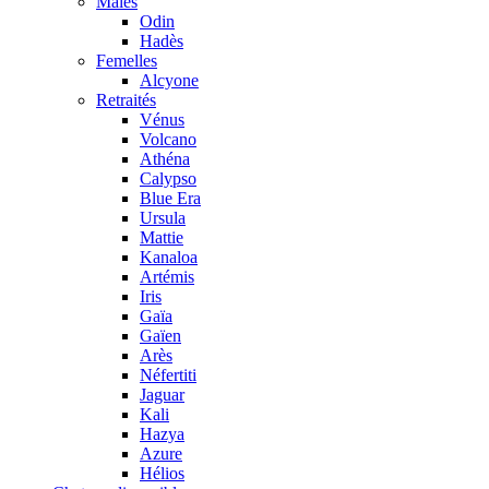
Mâles
Odin
Hadès
Femelles
Alcyone
Retraités
Vénus
Volcano
Athéna
Calypso
Blue Era
Ursula
Mattie
Kanaloa
Artémis
Iris
Gaïa
Gaïen
Arès
Néfertiti
Jaguar
Kali
Hazya
Azure
Hélios