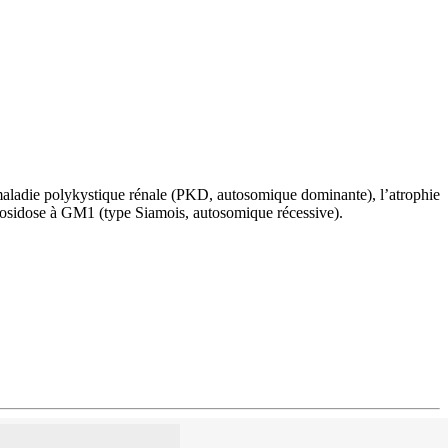
a maladie polykystique rénale (PKD, autosomique dominante), l’atrophie
iosidose à GM1 (type Siamois, autosomique récessive).