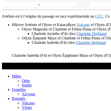
«
Artémis est à l’origine du passage en race expérimentale au
CCC
. Ce 
Hllover Artémis of Olynx et Karacallynx
Volcano
of Olynx (F2
Olynx Magnolia of Charlotte et Felina Puma of Olynx (F
Charlotte Jacinthe (F4) chez
Charlotte Highland
Olynx Épipanie Maya of Charlotte et Felina Puma of Ol
Charlotte Isabella (F4) chez
Charlotte Highland
Charlotte Isabella (F4) et Olynx Épiphanie Maya of Olynx (F3)
Highland Lynx / Mohave Bob
Mâles
Odin
Hadès
Femelles
Alcyone
Retraités
Volcano
Vénus