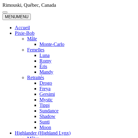
Skip
Rimouski, Québec, Canada
to
content
MENU
MENU
Accueil
Pixie-Bob
Mâle
Monte-Carlo
Femelles
Luna
Romy
Éris
Mandy
Retraités
Drogo
Freya
Gersimi
Mystic
Tippi
Sundance
Shadow
Sunti
Moon
Highlander (Highland Lynx)