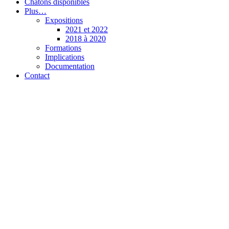
Chatons disponibles
Plus…
Expositions
2021 et 2022
2018 à 2020
Formations
Implications
Documentation
Contact
Chatterie de l’Olynx
Pixie-Bob et Highlander (Highland Lynx)