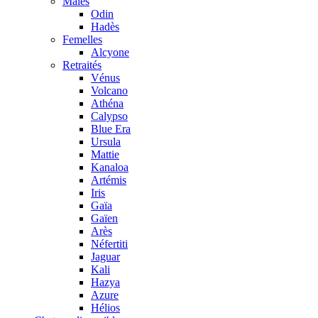
Mâles
Odin
Hadès
Femelles
Alcyone
Retraités
Vénus
Volcano
Athéna
Calypso
Blue Era
Ursula
Mattie
Kanaloa
Artémis
Iris
Gaïa
Gaïen
Arès
Néfertiti
Jaguar
Kali
Hazya
Azure
Hélios