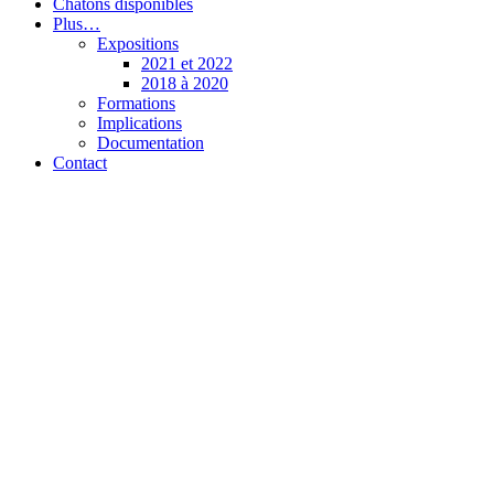
Chatons disponibles
Plus…
Expositions
2021 et 2022
2018 à 2020
Formations
Implications
Documentation
Contact
Chatterie de l’Olynx
Pixie-Bob et Highlander (Highland Lynx)