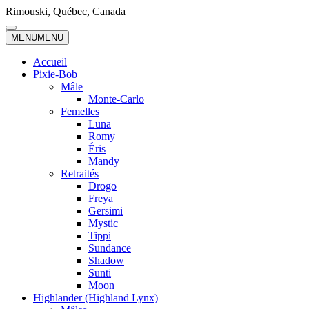
Skip
Rimouski, Québec, Canada
to
content
MENU
MENU
Accueil
Pixie-Bob
Mâle
Monte-Carlo
Femelles
Luna
Romy
Éris
Mandy
Retraités
Drogo
Freya
Gersimi
Mystic
Tippi
Sundance
Shadow
Sunti
Moon
Highlander (Highland Lynx)