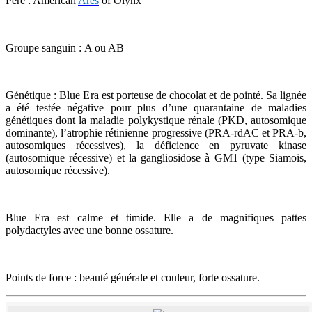
Père : American
Arès
of Olynx
Groupe sanguin : A ou AB
Génétique : Blue Era est porteuse de chocolat et de pointé. Sa lignée
a été testée négative pour plus d’une quarantaine de maladies
génétiques dont la maladie polykystique rénale (PKD, autosomique
dominante), l’atrophie rétinienne progressive (PRA-rdAC et PRA-b,
autosomiques récessives), la déficience en pyruvate kinase
(autosomique récessive) et la gangliosidose à GM1 (type Siamois,
autosomique récessive).
Blue Era est calme et timide. Elle a de magnifiques pattes
polydactyles avec une bonne ossature.
Points de force : beauté générale et couleur, forte ossature.