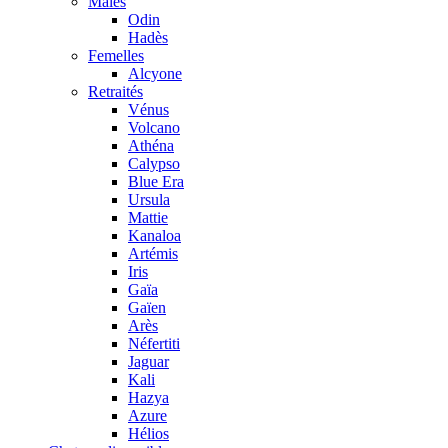
Mâles
Odin
Hadès
Femelles
Alcyone
Retraités
Vénus
Volcano
Athéna
Calypso
Blue Era
Ursula
Mattie
Kanaloa
Artémis
Iris
Gaïa
Gaïen
Arès
Néfertiti
Jaguar
Kali
Hazya
Azure
Hélios