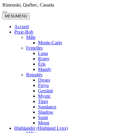
Skip
Rimouski, Québec, Canada
to
content
MENU
MENU
Accueil
Pixie-Bob
Mâle
Monte-Carlo
Femelles
Luna
Romy
Éris
Mandy
Retraités
Drogo
Freya
Gersimi
Mystic
Tippi
Sundance
Shadow
Sunti
Moon
Highlander (Highland Lynx)