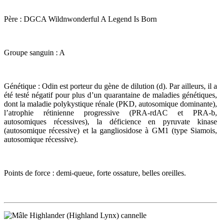
Père : DGCA Wildnwonderful A Legend Is Born
Groupe sanguin : A
Génétique : Odin est porteur du gène de dilution (d). Par ailleurs, il a
été testé négatif pour plus d’un quarantaine de maladies génétiques,
dont la maladie polykystique rénale (PKD, autosomique dominante),
l’atrophie rétinienne progressive (PRA-rdAC et PRA-b,
autosomiques récessives), la déficience en pyruvate kinase
(autosomique récessive) et la gangliosidose à GM1 (type Siamois,
autosomique récessive).
Points de force : demi-queue, forte ossature, belles oreilles.