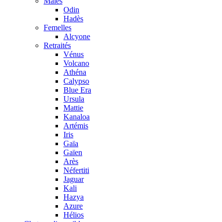
Mâles
Odin
Hadès
Femelles
Alcyone
Retraités
Vénus
Volcano
Athéna
Calypso
Blue Era
Ursula
Mattie
Kanaloa
Artémis
Iris
Gaïa
Gaïen
Arès
Néfertiti
Jaguar
Kali
Hazya
Azure
Hélios