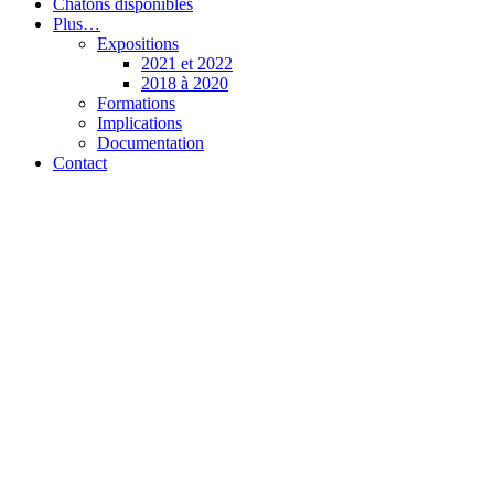
Chatons disponibles
Plus…
Expositions
2021 et 2022
2018 à 2020
Formations
Implications
Documentation
Contact
Chatterie de l’Olynx
Pixie-Bob et Highlander (Highland Lynx)