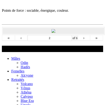
Points de force : sociable, énergique, couleur.
«
‹
›
»
of
6
Highland Lynx / Mohave Bob
Mâles
Odin
Hadès
Femelles
Alcyone
Retraités
Volcano
Vénus
Athéna
Calypso
Blue Era
Ursula