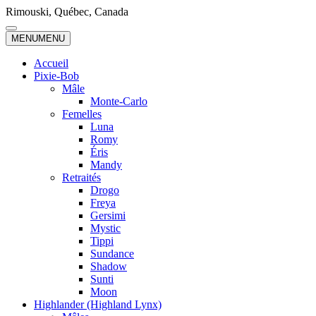
Skip
Rimouski, Québec, Canada
to
content
MENU
MENU
Accueil
Pixie-Bob
Mâle
Monte-Carlo
Femelles
Luna
Romy
Éris
Mandy
Retraités
Drogo
Freya
Gersimi
Mystic
Tippi
Sundance
Shadow
Sunti
Moon
Highlander (Highland Lynx)