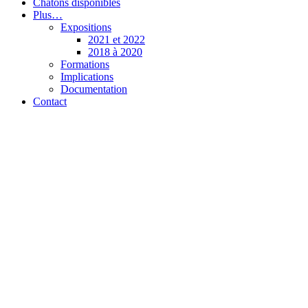
Chatons disponibles
Plus…
Expositions
2021 et 2022
2018 à 2020
Formations
Implications
Documentation
Contact
Chatterie de l’Olynx
Pixie-Bob et Highlander (Highland Lynx)