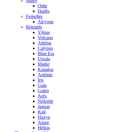
Mâles
Odin
Hadès
Femelles
Alcyone
Retraités
Vénus
Volcano
Athéna
Calypso
Blue Era
Ursula
Mattie
Kanaloa
Artémis
Iris
Gaïa
Gaïen
Arès
Néfertiti
Jaguar
Kali
Hazya
Azure
Hélios