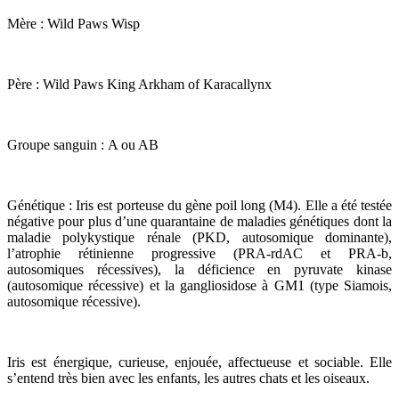
Mère : Wild Paws Wisp
Père : Wild Paws King Arkham of Karacallynx
Groupe sanguin : A ou AB
Génétique : Iris est porteuse du gène poil long (M4). Elle a été testée
négative pour plus d’une quarantaine de maladies génétiques dont la
maladie polykystique rénale (PKD, autosomique dominante),
l’atrophie rétinienne progressive (PRA-rdAC et PRA-b,
autosomiques récessives), la déficience en pyruvate kinase
(autosomique récessive) et la gangliosidose à GM1 (type Siamois,
autosomique récessive).
Iris est énergique, curieuse, enjouée, affectueuse et sociable. Elle
s’entend très bien avec les enfants, les autres chats et les oiseaux.