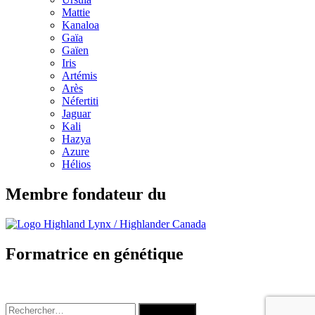
Mattie
Kanaloa
Gaïa
Gaïen
Iris
Artémis
Arès
Néfertiti
Jaguar
Kali
Hazya
Azure
Hélios
Membre fondateur du
Formatrice en génétique
Rechercher :