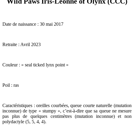
Wild Paws Iris-Léonne of Olynx (CCC)
Date de naissance : 30 mai 2017
Retraite : Avril 2023
Couleur : « seal ticked lynx point »
Poil : ras
Caractéristiques : oreilles courbées, queue courte naturelle (mutation
inconnue) de type « stumpy », c’est-à-dire que sa queue ne mesure
pas plus de quelques centimètres (mutation inconnue) et non
polydactyle (5, 5, 4, 4).